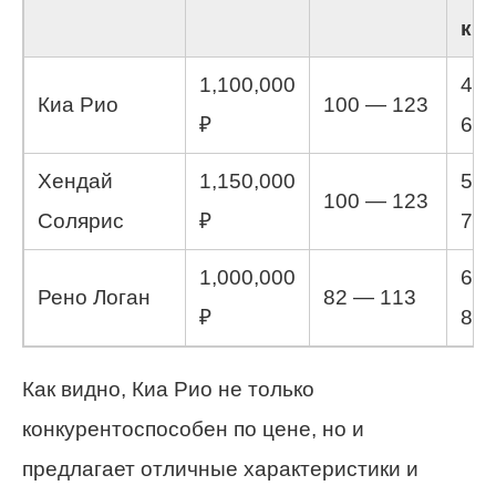
км)
1,100,000
4.5
Киа Рио
100 — 123
₽
6.5
Хендай
1,150,000
5.0
100 — 123
Солярис
₽
7.0
1,000,000
6.5
Рено Логан
82 — 113
₽
8.0
Как видно, Киа Рио не только
конкурентоспособен по цене, но и
предлагает отличные характеристики и