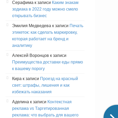
Серафима
к записи
Каким знакам
зодиака в 2022 году можно смело
открывать бизнес
Эмилия Медведева
к записи
Печать
этикеток: как сделать маркировку,
которая работает на бренд и
аналитику
Алексей Воронцов
к записи
Преимущества доставки еды прямо
к вашему порогу
Кира
к записи
Проезд на красный
свет: штрафы, лишения и как
избежать наказания
Аделина
к записи
Контекстная
реклама vs Таргетированная
реклама: что выбрать для вашего