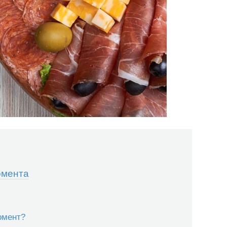
омента
омент?