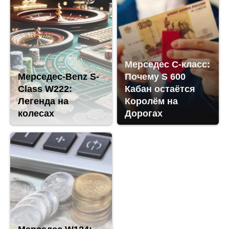
Мерседес С-класс:
Мерседес-Benz S-
Почему S 600
Class W222:
Кабан остаётся
Легенда на
Королём на
колесах
Дорогах