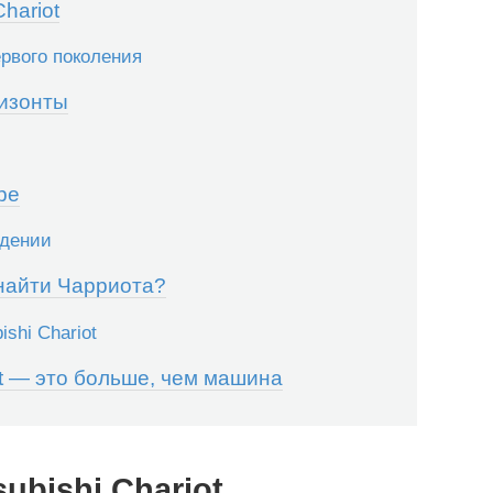
hariot
рвого поколения
ризонты
ре
идении
 найти Чарриота?
ishi Chariot
ot — это больше, чем машина
ubishi Chariot