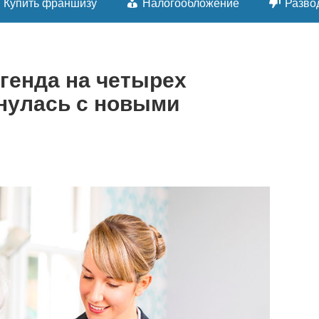
Купить франшизу
Налогообложение
Разво
генда на четырех
рнулась с новыми