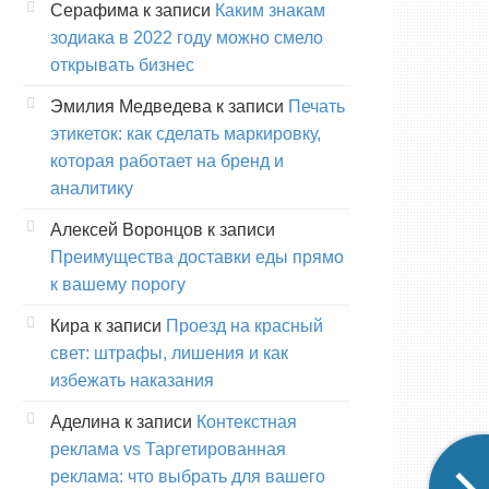
Серафима
к записи
Каким знакам
зодиака в 2022 году можно смело
открывать бизнес
Эмилия Медведева
к записи
Печать
этикеток: как сделать маркировку,
которая работает на бренд и
аналитику
Алексей Воронцов
к записи
Преимущества доставки еды прямо
к вашему порогу
Кира
к записи
Проезд на красный
свет: штрафы, лишения и как
избежать наказания
Аделина
к записи
Контекстная
реклама vs Таргетированная
реклама: что выбрать для вашего