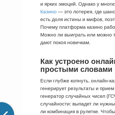
и ярких эмоций. Однако у мног
Казино
— это лотерея, где шан
есть доля истины и мифов, поэт
Почему платформа казино работ
Можно ли выиграть или можно т
дают покоя новичкам.
Как устроено онла
простыми словами
Если глубже копнуть, онлайн-к
генерирует результаты и прием
генератор случайных чисел (ГС
случайности: выпадет ли нужны
ли комбинация в рулетке. Чтоб