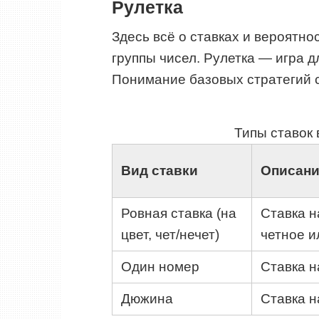
Рулетка
Здесь всё о ставках и вероятнос
группы чисел. Рулетка — игра дл
Понимание базовых стратегий 
Типы ставок 
Вид ставки
Описан
Ровная ставка (на
Ставка н
цвет, чет/нечет)
четное и
Один номер
Ставка н
Дюжина
Ставка н