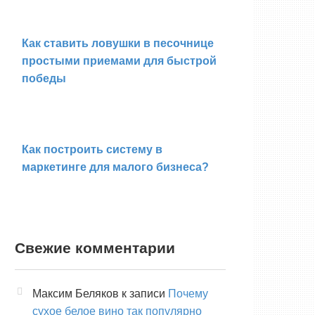
Как ставить ловушки в песочнице
простыми приемами для быстрой
победы
Как построить систему в
маркетинге для малого бизнеса?
Свежие комментарии
Максим Беляков
к записи
Почему
сухое белое вино так популярно