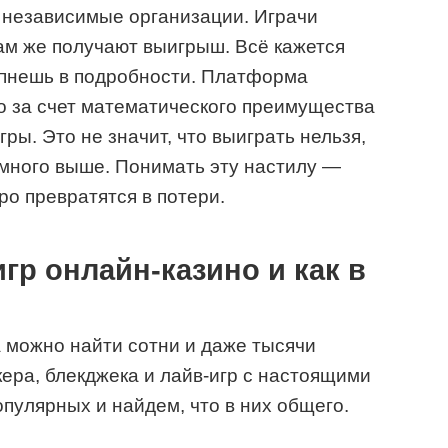
 независимые организации. Играчи
там же получают выигрыш. Всё кажется
опнешь в подробности. Платформа
 за счет математического преимущества
ры. Это не значит, что выиграть нельзя,
емного выше. Понимать эту настилу —
ро превратятся в потери.
р онлайн-казино и как в
 можно найти сотни и даже тысячи
кера, блекджека и лайв-игр с настоящими
пулярных и найдем, что в них общего.