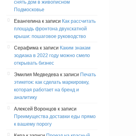
снять дом в живописном
Подмосковье
Евангелина
к записи
Как рассчитать
площадь фронтона двухскатной
крыши: пошаговое руководство
Серафима
к записи
Каким знакам
зодиака в 2022 году можно смело
открывать бизнес
Эмилия Медведева
к записи
Печать
этикеток: как сделать маркировку,
которая работает на бренд и
аналитику
Алексей Воронцов
к записи
Преимущества доставки еды прямо
к вашему порогу
Кира
к записи
Проезд на красный