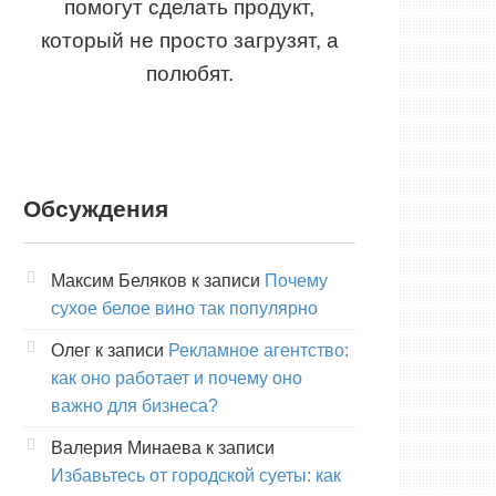
помогут сделать продукт,
который не просто загрузят, а
полюбят.
Обсуждения
Максим Беляков
к записи
Почему
сухое белое вино так популярно
Олег
к записи
Рекламное агентство:
как оно работает и почему оно
важно для бизнеса?
Валерия Минаева
к записи
Избавьтесь от городской суеты: как