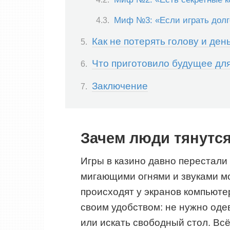
Миф №3: «Если играть долг
Как не потерять голову и ден
Что приготовило будущее дл
Заключение
Зачем люди тянутся
Игры в казино давно перестали
мигающими огнями и звуками мо
происходят у экранов компьюте
своим удобством: не нужно одев
или искать свободный стол. Вс