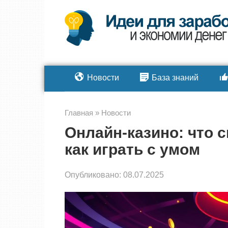
Перейти
к
контенту
Новости
База знаний
Главная
»
Новости
Онлайн-казино: что 
как играть с умом
Опубликовано:
08.07.2025