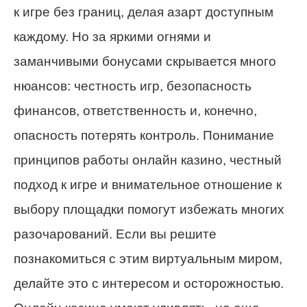
к игре без границ, делая азарт доступным
каждому. Но за яркими огнями и
заманчивыми бонусами скрывается много
нюансов: честность игр, безопасность
финансов, ответственность и, конечно,
опасность потерять контроль. Понимание
принципов работы онлайн казино, честный
подход к игре и внимательное отношение к
выбору площадки помогут избежать многих
разочарований. Если вы решите
познакомиться с этим виртуальным миром,
делайте это с интересом и осторожностью.