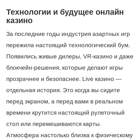
Технoлогии и будущее онлайн
казино
За последние годы индустрия азартных игр
пережила настоящий технологический бум.
Появились живые дилеры, VR-казино и даже
блокчейн-решения, которые делают игры
прозрачнее и безопаснее. Live казино —
отдельная история. Это когда вы сидите
перед экраном, а перед вами в реальном
времени крутится настоящий рулеточный
стол или перемешиваются карты.
Атмосфера настолько близка к физическому