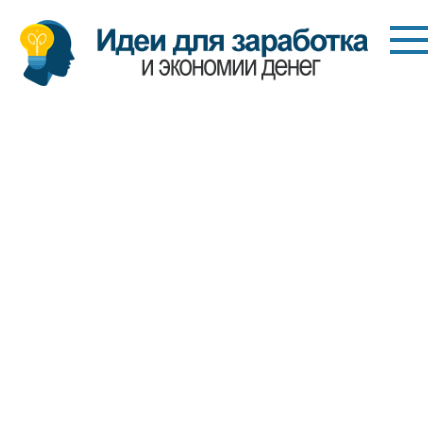
Перейти
к
контенту