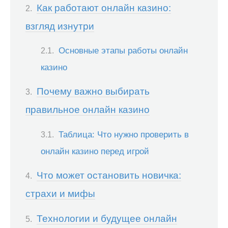
Как работают онлайн казино:
взгляд изнутри
Основные этапы работы онлайн
казино
Почему важно выбирать
правильное онлайн казино
Таблица: Что нужно проверить в
онлайн казино перед игрой
Что может остановить новичка:
страхи и мифы
Технoлогии и будущее онлайн