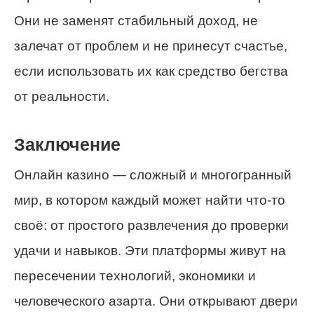
Они не заменят стабильный доход, не
залечат от проблем и не принесут счастье,
если использовать их как средство бегства
от реальности.
Заключение
Онлайн казино — сложный и многогранный
мир, в котором каждый может найти что-то
своё: от простого развлечения до проверки
удачи и навыков. Эти платформы живут на
пересечении технологий, экономики и
человеческого азарта. Они открывают двери