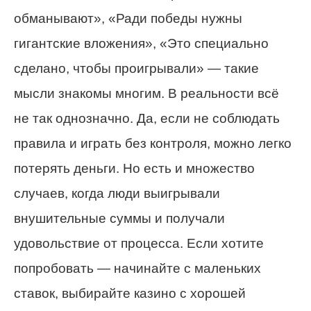
обманывают», «Ради победы нужны
гигантские вложения», «Это специально
сделано, чтобы проигрывали» — такие
мысли знакомы многим. В реальности всё
не так однозначно. Да, если не соблюдать
правила и играть без контроля, можно легко
потерять деньги. Но есть и множество
случаев, когда люди выигрывали
внушительные суммы и получали
удовольствие от процесса. Если хотите
попробовать — начинайте с маленьких
ставок, выбирайте казино с хорошей