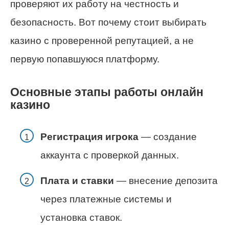
проверяют их работу на честность и
безопасность. Вот почему стоит выбирать
казино с проверенной репутацией, а не
первую попавшуюся платформу.
Основные этапы работы онлайн
казино
Регистрация игрока
— создание
аккаунта с проверкой данных.
Плата и ставки
— внесение депозита
через платежные системы и
установка ставок.