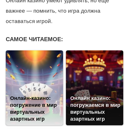
Онлайн казино умеют удивлять, но еще
важнее — помнить, что игра должна
оставаться игрой.
САМОЕ ЧИТАЕМОЕ:
Онлайн-казино:
Онлайн казино:
погружение в мир
погружаемся в мир
виртуальных
виртуальных
азартных игр
азартных игр