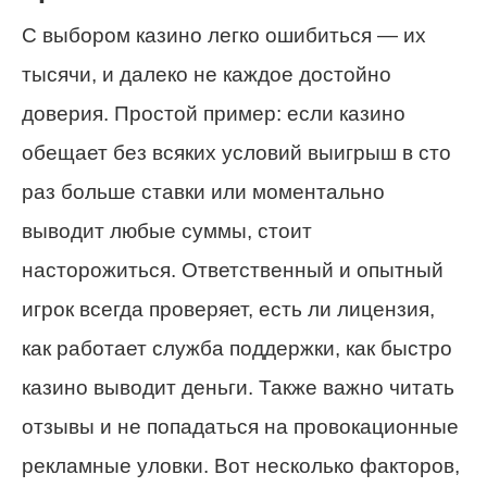
С выбором казино легко ошибиться — их
тысячи, и далеко не каждое достойно
доверия. Простой пример: если казино
обещает без всяких условий выигрыш в сто
раз больше ставки или моментально
выводит любые суммы, стоит
насторожиться. Ответственный и опытный
игрок всегда проверяет, есть ли лицензия,
как работает служба поддержки, как быстро
казино выводит деньги. Также важно читать
отзывы и не попадаться на провокационные
рекламные уловки. Вот несколько факторов,