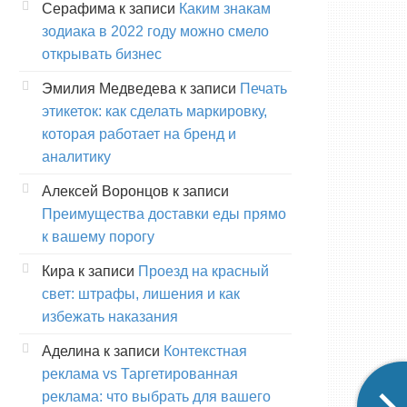
Серафима
к записи
Каким знакам
зодиака в 2022 году можно смело
открывать бизнес
Эмилия Медведева
к записи
Печать
этикеток: как сделать маркировку,
которая работает на бренд и
аналитику
Алексей Воронцов
к записи
Преимущества доставки еды прямо
к вашему порогу
Кира
к записи
Проезд на красный
свет: штрафы, лишения и как
избежать наказания
Аделина
к записи
Контекстная
реклама vs Таргетированная
реклама: что выбрать для вашего