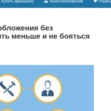
Купить франшизу
Налогообложение
Разво
обложения без
ить меньше и не бояться