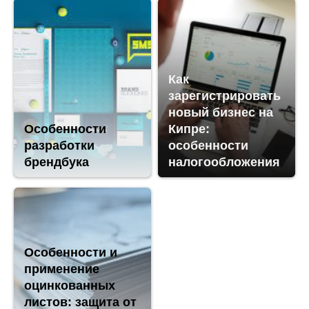
Как
зарегистрировать
новый бизнес на
Особенности
Кипре:
разработки
особенности
брендбука
налогообложения
Особенности и
применение
оцинкованных
листов: защита от