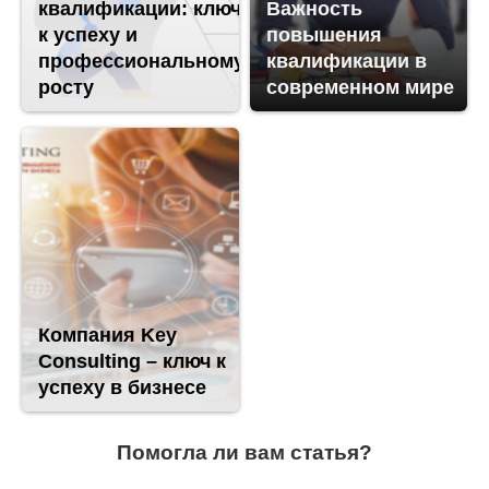
квалификации: ключ
Важность
к успеху и
повышения
профессиональному
квалификации в
росту
современном мире
Компания Key
Consulting – ключ к
успеху в бизнесе
Помогла ли вам статья?