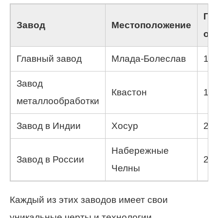
Го
Завод
Местоположение
от
Главный завод
Млада-Болеслав
18
Завод
Квастон
19
металлообработки
Завод в Индии
Хосур
20
Набережные
Завод в России
20
Челны
Каждый из этих заводов имеет свои
уникальные черты и технологии