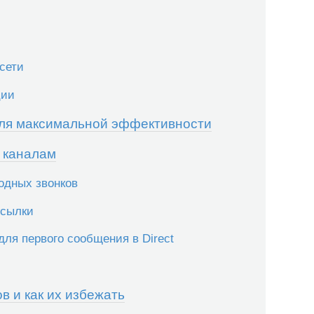
сети
ции
 для максимальной эффективности
 каналам
одных звонков
ссылки
ля первого сообщения в Direct
в и как их избежать