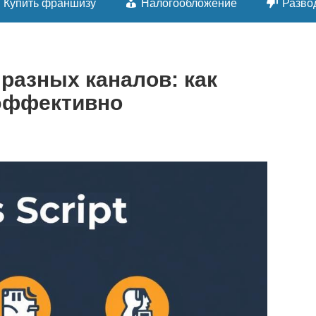
Купить франшизу
Налогообложение
Разво
разных каналов: как
 эффективно