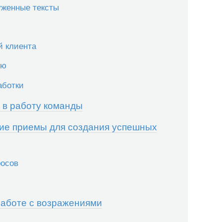
уженные тексты
й клиента
ию
аботки
 в работу команды
кие приемы для создания успешных
росов
аботе с возражениями