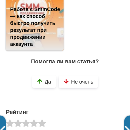
Работа с SmmCode
— как способ
быстро получить
результат при
продвижении
аккаунта
Помогла ли вам статья?
Да
Не очень
Рейтинг