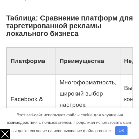
Таблица: Сравнение платформ для
таргетированной рекламы
локального бизнеса
Платформа
Преимущества
Недо
Многоформатность,
Высо
широкий выбор
Facebook &
конк
настроек,
Instagram
возм
Этот веб-сайт использует файлы cookie для улучшения
детальный
в сез
взаимодействия с пользователем. Продолжая использовать сайт,
таргетинг
вы даете согласие на использование файлов cookie.
OK