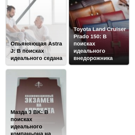
Toyota Land Cruiser
Prado 150: В
Опьяняющая Astra
поисках
J: В поисках
идеального
идеального седана
внедорожника
Мазда 3 BK: В
поисках
идеального
компаньона на