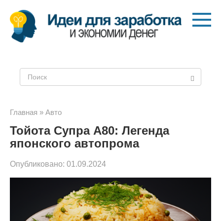
Перейти
к
контенту
Поиск:
Главная
»
Авто
Тойота Супра A80: Легенда
японского автопрома
Опубликовано:
01.09.2024