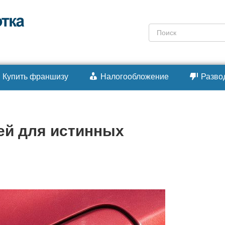
Поиск:
Купить франшизу
Налогообложение
Разво
ей для истинных