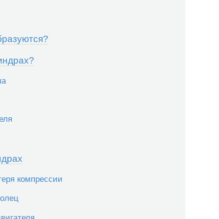
образуются?
линдрах?
ла
еля
ндрах
теря компрессии
колец
двигателя