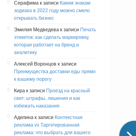
Серафима
к записи
Каким знакам
зодиака в 2022 году можно смело
открывать бизнес
Эмилия Медведева
к записи
Печать
этикеток: как сделать маркировку,
которая работает на бренд и
аналитику
Алексей Воронцов
к записи
Преимущества доставки еды прямо
к вашему порогу
Кира
к записи
Проезд на красный
свет: штрафы, лишения и как
избежать наказания
Аделина
к записи
Контекстная
реклама vs Таргетированная
реклама: что выбрать для вашего