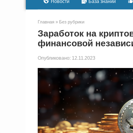
Новости
База знаний
Главная
»
Без рубрики
Заработок на крипто
финансовой независ
Опубликовано:
12.11.2023