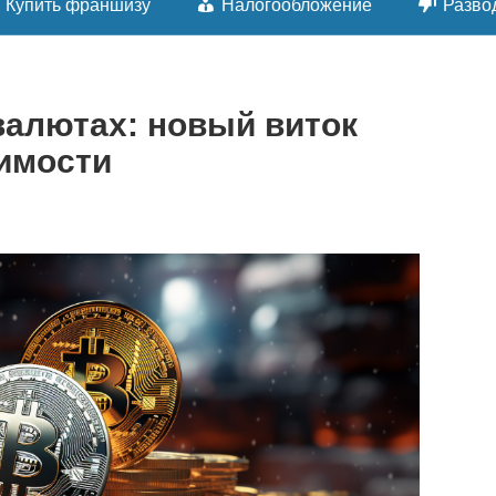
Купить франшизу
Налогообложение
Разво
валютах: новый виток
имости