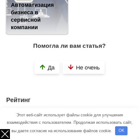
Автоматизация
бизнеса в
сервисной
компании
Помогла ли вам статья?
Да
Не очень
Рейтинг
Этот веб-сайт использует файлы cookie для улучшения
( Пока оценок нет )
взаимодействия с пользователем. Продолжая использовать сайт,
вы даете согласие на использование файлов cookie.
OK
Вам также может быть интересно