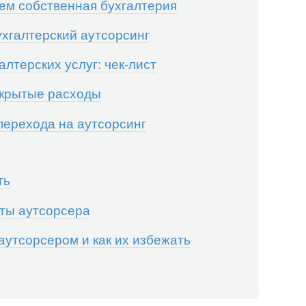
чем собственная бухгалтерия
хгалтерский аутсорсинг
лтерских услуг: чек-лист
скрытые расходы
перехода на аутсорсинг
ть
оты аутсорсера
аутсорсером и как их избежать