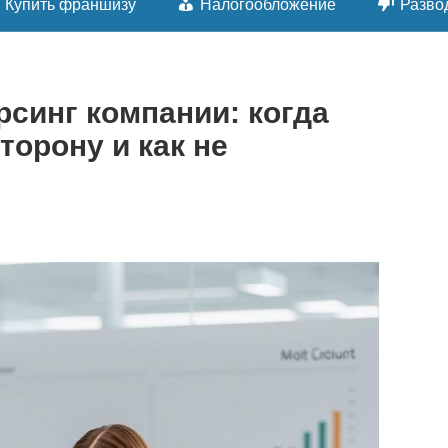
Купить франшизу
Налогообложение
Разво
рсинг компании: когда
торону и как не