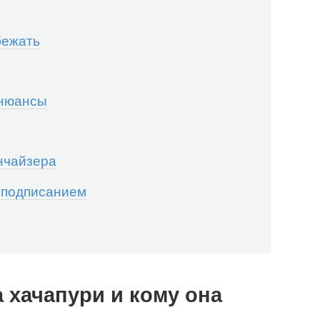
бежать
 нюансы
нчайзера
д подписанием
 хачапури и кому она