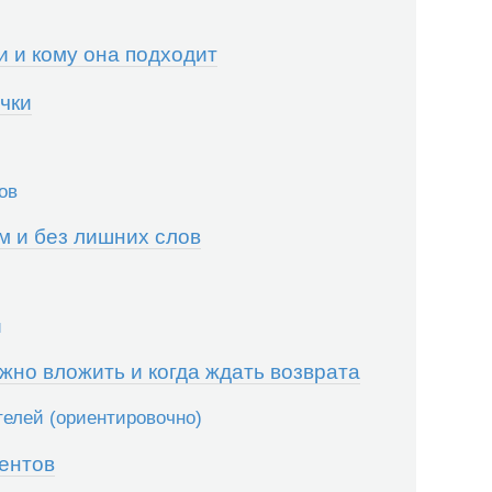
 и кому она подходит
чки
ов
ам и без лишних слов
и
жно вложить и когда ждать возврата
елей (ориентировочно)
иентов