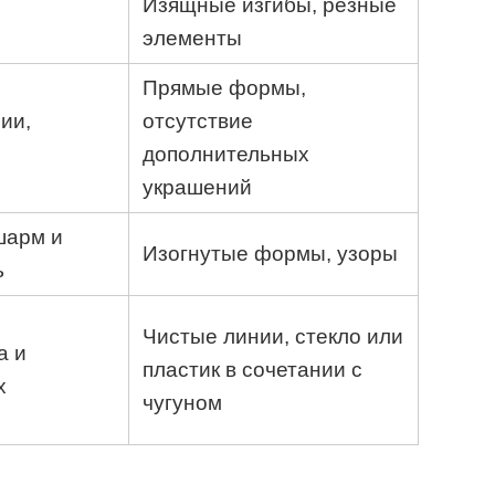
,
Изящные изгибы, резные
элементы
Прямые формы,
ии,
отсутствие
дополнительных
украшений
шарм и
Изогнутые формы, узоры
ь
Чистые линии, стекло или
а и
пластик в сочетании с
х
чугуном