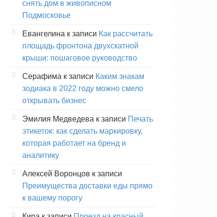
снять дом в живописном
Подмосковье
Евангелина
к записи
Как рассчитать
площадь фронтона двухскатной
крыши: пошаговое руководство
Серафима
к записи
Каким знакам
зодиака в 2022 году можно смело
открывать бизнес
Эмилия Медведева
к записи
Печать
этикеток: как сделать маркировку,
которая работает на бренд и
аналитику
Алексей Воронцов
к записи
Преимущества доставки еды прямо
к вашему порогу
Кира
к записи
Проезд на красный