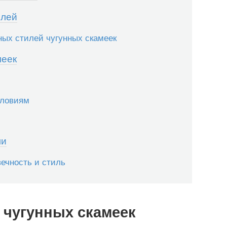
илей
ных стилей чугунных скамеек
меек
словиям
ми
ечность и стиль
 чугунных скамеек