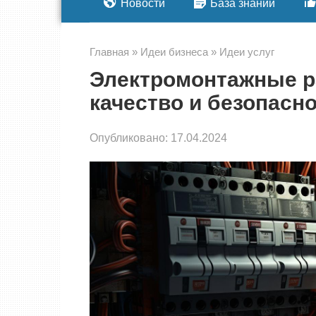
Новости
База знаний
Главная
»
Идеи бизнеса
»
Идеи услуг
Электромонтажные р
качество и безопасн
Опубликовано:
17.04.2024