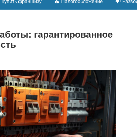
Купить франшизу
Налогообложение
Разво
аботы: гарантированное
ость