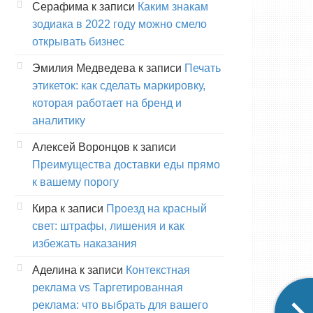
Серафима
к записи
Каким знакам
зодиака в 2022 году можно смело
открывать бизнес
Эмилия Медведева
к записи
Печать
этикеток: как сделать маркировку,
которая работает на бренд и
аналитику
Алексей Воронцов
к записи
Преимущества доставки еды прямо
к вашему порогу
Кира
к записи
Проезд на красный
свет: штрафы, лишения и как
избежать наказания
Аделина
к записи
Контекстная
реклама vs Таргетированная
реклама: что выбрать для вашего