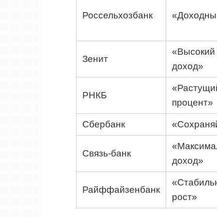
Россельхозбанк
«Доходны
«Высокий
Зенит
доход»
«Растущи
РНКБ
процент»
Сбербанк
«Сохраня
«Максима
Связь-банк
доход»
«Стабиль
Райффайзенбанк
рост»