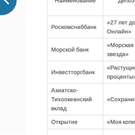
Наименование
Депоз
«27 лет д
Роскомснаббанк
Онлайн»
«Морская
Морской банк
звезда»
«Растущи
Инвестторгбанк
проценты
Азиатско-
Тихоокеанский
«Сохрани
вклад
Открытие
«Моя копи