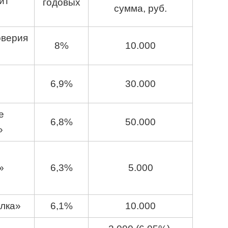
ит
годовых
сумма, руб.
оверия
8%
10.000
6,9%
30.000
е
6,8%
50.000
»
»
6,3%
5.000
лка»
6,1%
10.000