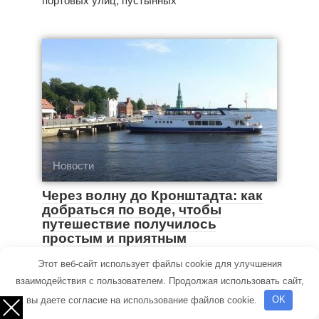
портовых улиц, пустынных
Новости
Через волну до Кронштадта: как
добраться по воде, чтобы
путешествие получилось
простым и приятным
Этот веб-сайт использует файлы cookie для улучшения
Кронштадт живет на границе города и моря, и
взаимодействия с пользователем. Продолжая использовать сайт,
лучший способ прочувствовать этот контраст
вы даете согласие на использование файлов cookie.
OK
—