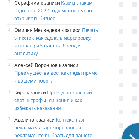
Серафима
к записи
Каким знакам
зодиака в 2022 году можно смело
открывать бизнес
Эмилия Медведева
к записи
Печать
этикеток: как сделать маркировку,
которая работает на бренд и
аналитику
Алексей Воронцов
к записи
Преимущества доставки еды прямо
к вашему порогу
Кира
к записи
Проезд на красный
свет: штрафы, лишения и как
избежать наказания
Аделина
к записи
Контекстная
реклама vs Таргетированная
реклама: что выбрать для вашего