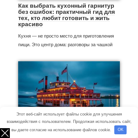
Как выбрать кухонный гарнитур
без ошибок: практичный гид для
тех, кто любит готовить и жить
красиво
Кухня — не просто место для приготовления
пищи. Это центр дома: разговоры за чашкой
Этот веб-сайт использует файлы cookie для улучшения
Новости
взаимодействия с пользователем. Продолжая использовать сайт,
Ужин на воде: всё, что нужно
вы даете согласие на использование файлов cookie.
OK
знать о теплоходе-ресторане