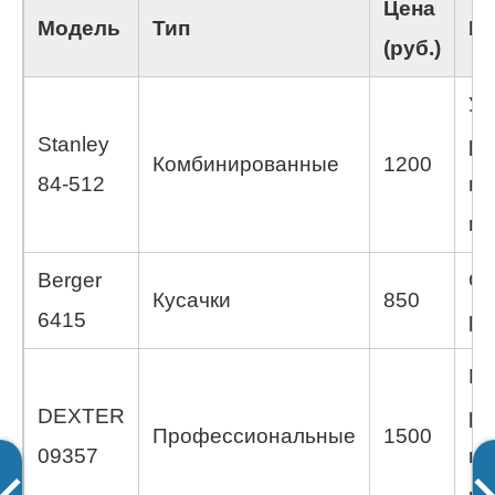
Цена
Модель
Тип
Пр
(руб.)
Уд
Stanley
ру
Комбинированные
1200
84-512
вы
пр
Berger
От
Кусачки
850
6415
ре
Ид
DEXTER
ра
Профессиональные
1500
09357
пр