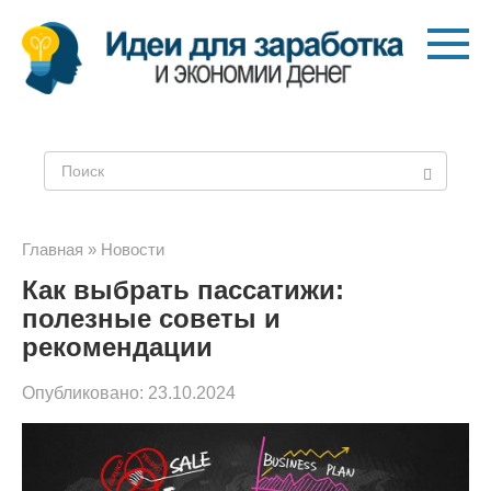
Перейти
к
контенту
Поиск:
Главная
»
Новости
Как выбрать пассатижи:
полезные советы и
рекомендации
Опубликовано:
23.10.2024