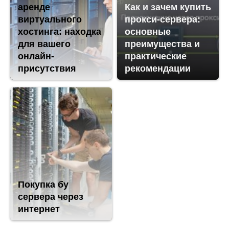
аренде
Как и зачем купить
виртуального
прокси-сервера:
хостинга: находка
основные
для вашего
преимущества и
онлайн-
практические
присутствия
рекомендации
Покупка бу
сервера через
интернет