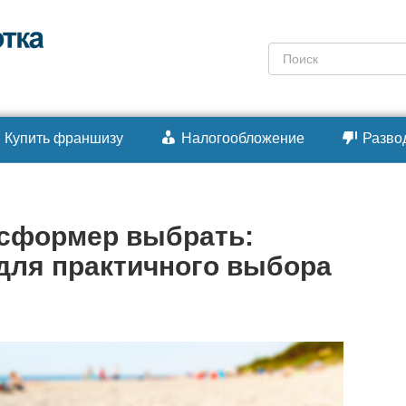
Поиск:
Купить франшизу
Налогообложение
Разво
нсформер выбрать:
для практичного выбора