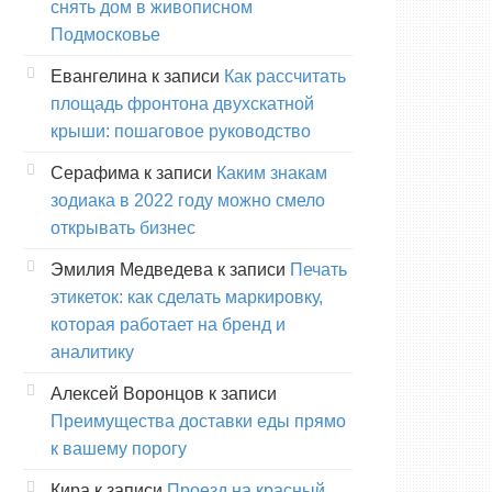
снять дом в живописном
Подмосковье
Евангелина
к записи
Как рассчитать
площадь фронтона двухскатной
крыши: пошаговое руководство
Серафима
к записи
Каким знакам
зодиака в 2022 году можно смело
открывать бизнес
Эмилия Медведева
к записи
Печать
этикеток: как сделать маркировку,
которая работает на бренд и
аналитику
Алексей Воронцов
к записи
Преимущества доставки еды прямо
к вашему порогу
Кира
к записи
Проезд на красный