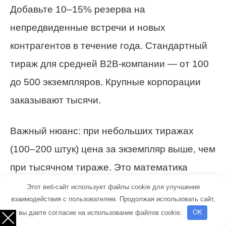
Добавьте 10–15% резерва на
непредвиденные встречи и новых
контрагентов в течение года. Стандартный
тираж для средней B2B-компании — от 100
до 500 экземпляров. Крупные корпорации
заказывают тысячи.
Важный нюанс: при небольших тиражах
(100–200 штук) цена за экземпляр выше, чем
при тысячном тираже. Это математика
типографии. Если у вас несколько дочерних
Этот веб-сайт использует файлы cookie для улучшения
взаимодействия с пользователем. Продолжая использовать сайт,
компаний или подразделений с разными
вы даете согласие на использование файлов cookie.
OK
логотипами — иногда выгоднее сделать