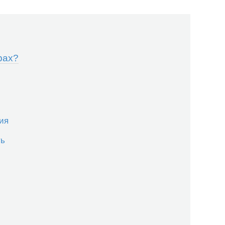
рах?
ия
ть