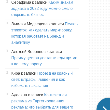
Серафима
к записи
Каким знакам
зодиака в 2022 году можно смело
открывать бизнес
Эмилия Медведева
к записи
Печать
этикеток: как сделать маркировку,
которая работает на бренд и
аналитику
Алексей Воронцов
к записи
Преимущества доставки еды прямо
к вашему порогу
Кира
к записи
Проезд на красный
свет: штрафы, лишения и как
избежать наказания
Аделина
к записи
Контекстная
реклама vs Таргетированная
реклама: что выбрать для вашего