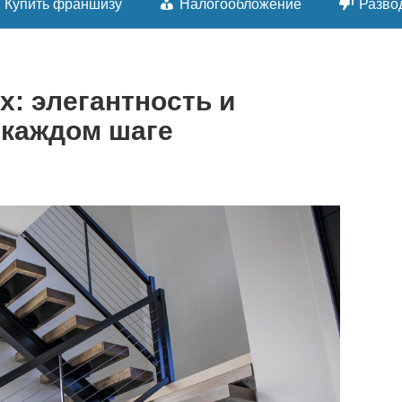
Купить франшизу
Налогообложение
Разво
х: элегантность и
 каждом шаге