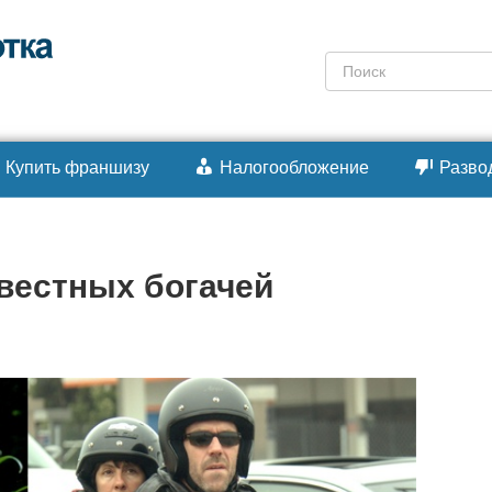
Поиск:
Купить франшизу
Налогообложение
Разво
вестных богачей