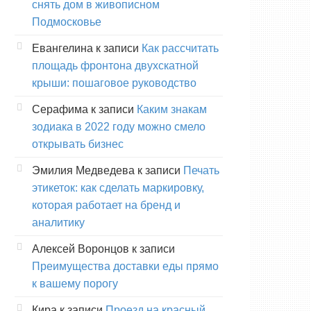
снять дом в живописном
Подмосковье
Евангелина
к записи
Как рассчитать
площадь фронтона двухскатной
крыши: пошаговое руководство
Серафима
к записи
Каким знакам
зодиака в 2022 году можно смело
открывать бизнес
Эмилия Медведева
к записи
Печать
этикеток: как сделать маркировку,
которая работает на бренд и
аналитику
Алексей Воронцов
к записи
Преимущества доставки еды прямо
к вашему порогу
Кира
к записи
Проезд на красный