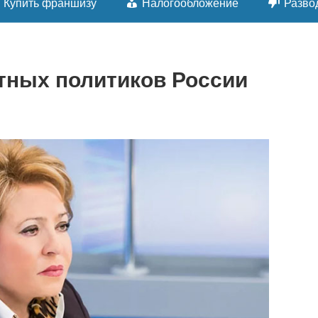
Купить франшизу
Налогообложение
Разво
тных политиков России