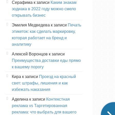
Серафима
к записи
Каким знакам
зодиака в 2022 году можно смело
открывать бизнес
Эмилия Медведева
к записи
Печать
этикеток: как сделать маркировку,
которая работает на бренд и
аналитику
Алексей Воронцов
к записи
Преимущества доставки еды прямо
к вашему порогу
Кира
к записи
Проезд на красный
свет: штрафы, лишения и как
избежать наказания
Аделина
к записи
Контекстная
реклама vs Таргетированная
реклама: что выбрать для вашего