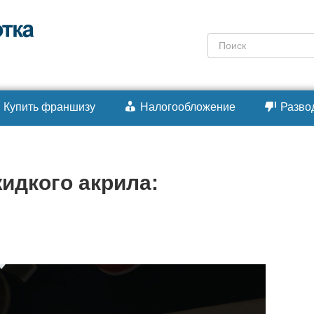
Поиск:
Купить франшизу
Налогообложение
Разво
идкого акрила: