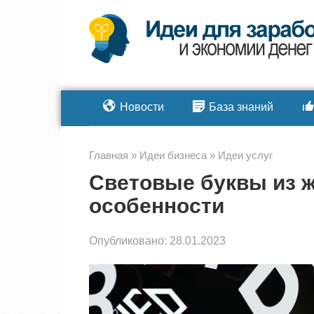
Перейти
к
контенту
Новости
База знаний
Главная
»
Идеи бизнеса
»
Идеи услуг
Световые буквы из ж
особенности
Опубликовано:
28.01.2023