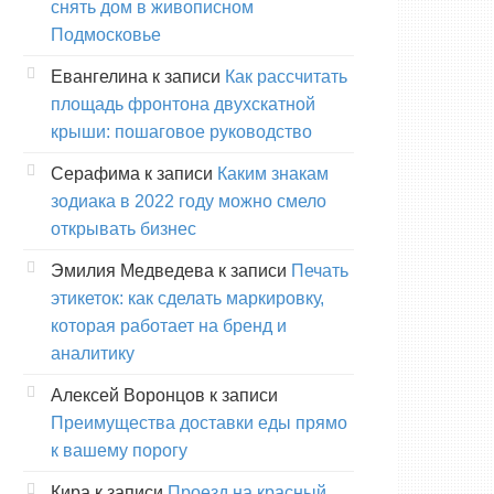
снять дом в живописном
Подмосковье
Евангелина
к записи
Как рассчитать
площадь фронтона двухскатной
крыши: пошаговое руководство
Серафима
к записи
Каким знакам
зодиака в 2022 году можно смело
открывать бизнес
Эмилия Медведева
к записи
Печать
этикеток: как сделать маркировку,
которая работает на бренд и
аналитику
Алексей Воронцов
к записи
Преимущества доставки еды прямо
к вашему порогу
Кира
к записи
Проезд на красный