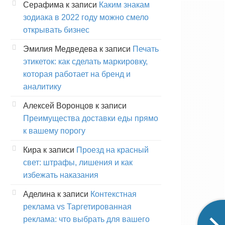
Серафима
к записи
Каким знакам
зодиака в 2022 году можно смело
открывать бизнес
Эмилия Медведева
к записи
Печать
этикеток: как сделать маркировку,
которая работает на бренд и
аналитику
Алексей Воронцов
к записи
Преимущества доставки еды прямо
к вашему порогу
Кира
к записи
Проезд на красный
свет: штрафы, лишения и как
избежать наказания
Аделина
к записи
Контекстная
реклама vs Таргетированная
реклама: что выбрать для вашего