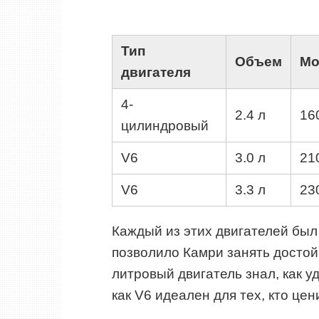
Тип
Объем
Мо
двигателя
4-
2.4 л
160
цилиндровый
V6
3.0 л
210
V6
3.3 л
230
Каждый из этих двигателей бы
позволило Камри занять достой
литровый двигатель знал, как у
как V6 идеален для тех, кто цен