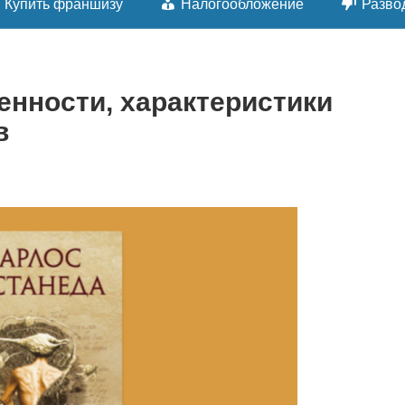
Купить франшизу
Налогообложение
Разво
енности, характеристики
в