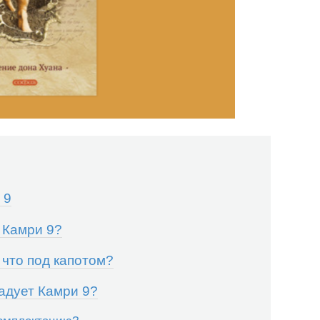
 9
т Камри 9?
 что под капотом?
адует Камри 9?