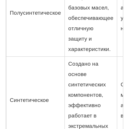
базовых масел,
ав
Полусинтетическое
обеспечивающее
ум
отличную
наг
защиту и
характеристики.
Создано на
основе
синтетических
Сп
компонентов,
мо
Синтетическое
эффективно
ав
работает в
выс
экстремальных