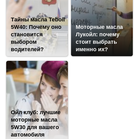
Тайны масла Teboil
5W40: Почему оно
Моторные масла
становится
Лукойл: почему
выбором
стоит выбрать
водителей?
именно их?
Ойл клуб: лучшие
моторные масла
5W30 для вашего
автомобиля