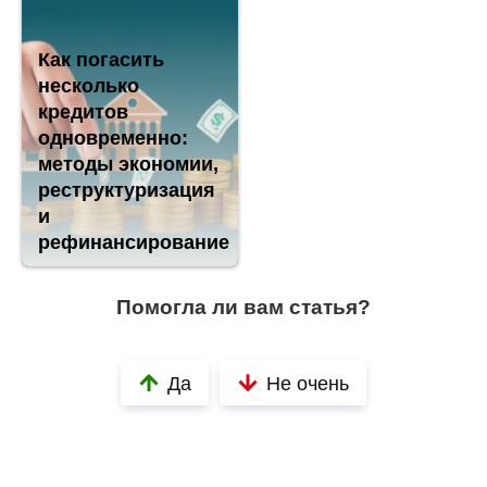
Как погасить
несколько
кредитов
одновременно:
методы экономии,
реструктуризация
и
рефинансирование
Помогла ли вам статья?
Да
Не очень