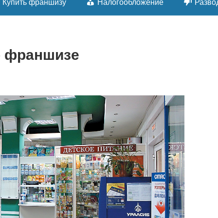
Купить франшизу
Налогообложение
Разво
о франшизе